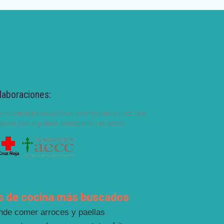
laboraciones:
ers.com dona cada año un porcentaje de la cuota total
yudas a las siguientes asociaciones y proyectos:
s de cocina más buscados
nde comer arroces y paellas