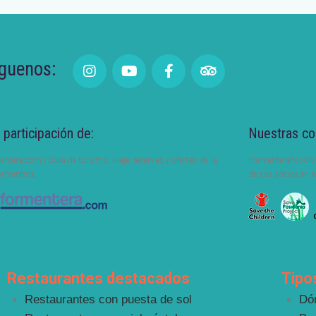
guenos:
 participación de:
Nuestras co
entera.com | Guía de turismo, viaje, reservas y ofertas de la
Formenterafoodlov
ormentera.
de sus socios en a
Restaurantes destacados
Tipo
Restaurantes con puesta de sol
Dó