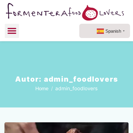
Spanish
▼
Autor:
admin_foodlovers
admin_foodlovers
Home