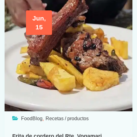
Jun,
15
,
FoodBlog
Recetas / productos
Frita de cordero del Rte. Vogamari