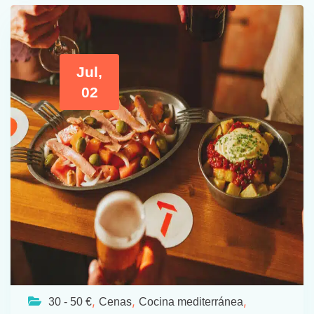
Jul,
02
,
,
,
30 - 50 €
Cenas
Cocina mediterránea